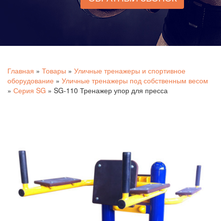
Главная
»
Товары
»
Уличные тренажеры и спортивное
оборудование
»
Уличные тренажеры под собственным весом
»
Серия SG
»
SG-110 Тренажер упор для пресса