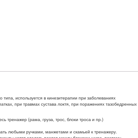
 типа, используется в кинезитерапии при заболеваниях
опатках, при травмах сустава локтя, при поражениях тазобедренных
 тренажер (рама, груза, трос, блоки троса и пр.)
ать любыми ручками, манжетами и скамьей к тренажеру.
лиенты хотят сделать разлет между блоками шире, поэтому