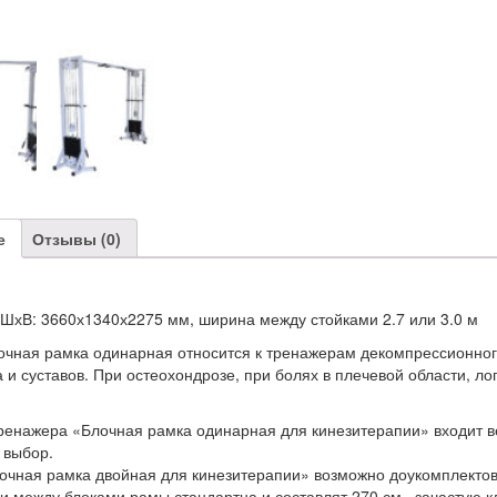
е
Отзывы (0)
хШхВ: 3660х1340х2275 мм, ширина между стойками 2.7 или 3.0 м
очная рамка одинарная относится к тренажерам декомпрессионного
 и суставов. При остеохондрозе, при болях в плечевой области, л
ренажера «Блочная рамка одинарная для кинезитерапии» входит весь
а выбор.
очная рамка двойная для кинезитерапии» возможно доукомплектов
 между блоками рамы стандартна и составлят 270 см., зачастую к