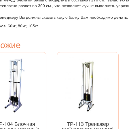
сплатно разлет по 300 см., что позволяет лучше выполнять упраж
менеджеру Вы должны сказать какую балку Вам необходимо делать.
ов: 60кг; 80кг; 105кг.
хожие
Р-104 Блочная
ТР-113 Тренажер
ка одинарная (с
Бубновского (аналог)