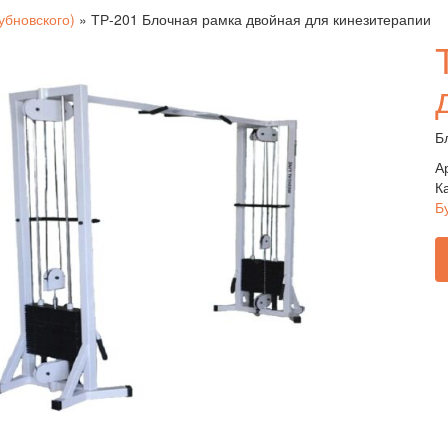
убновского)
»
ТР-201 Блочная рамка двойная для кинезитерапии
Б
А
К
Б