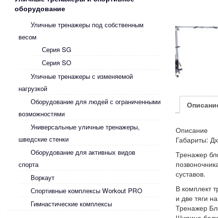
оборудование
Уличные тренажеры под собственным
весом
Серия SG
Серия SO
Уличные тренажеры с изменяемой
нагрузкой
Оборудование для людей с ограниченными
Описани
возможностями
Универсальные уличные тренажеры,
Описание
шведские стенки
Габариты: Д
Оборудование для активных видов
Тренажер бл
позвоночника
спорта
суставов.
Воркаут
В комплект т
Спортивные комплексы Workout PRO
и две тяги н
Гимнастические комплексы
Тренажер Бл
Ширина балки