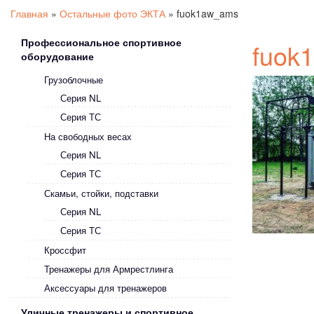
Главная
»
Остальные фото ЭКТА
»
fuok1aw_ams
Профессиональное спортивное
fuok
оборудование
Грузоблочные
Серия NL
Серия ТС
На свободных весах
Серия NL
Серия ТС
Скамьи, стойки, подставки
Серия NL
Серия ТС
Кроссфит
Тренажеры для Армрестлинга
Аксессуары для тренажеров
Уличные тренажеры и спортивное