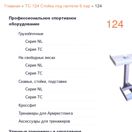
Главная
»
ТС-124 Стойка под гантели 6 пар
»
124
Профессиональное спортивное
124
оборудование
Грузоблочные
Серия NL
Серия ТС
На свободных весах
Серия NL
Серия ТС
Скамьи, стойки, подставки
Серия NL
Серия ТС
Кроссфит
Тренажеры для Армрестлинга
Аксессуары для тренажеров
Уличные тренажеры и спортивное