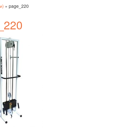
и)
»
page_220
_220