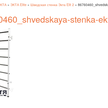
ЭКТА
»
ЭКТА Elite
»
Шведская стенка Экта Elit 2
»
86760460_shvedska
0460_shvedskaya-stenka-ek