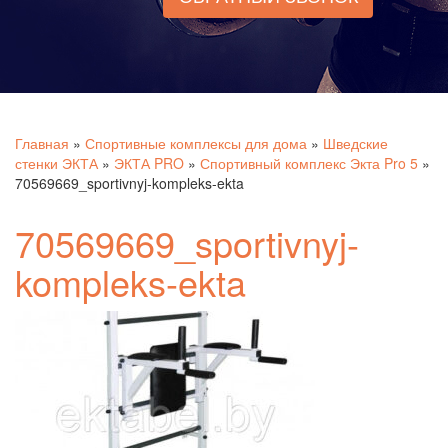
Главная
»
Спортивные комплексы для дома
»
Шведские
стенки ЭКТА
»
ЭКТА PRO
»
Спортивный комплекс Экта Pro 5
»
70569669_sportivnyj-kompleks-ekta
70569669_sportivnyj-
kompleks-ekta