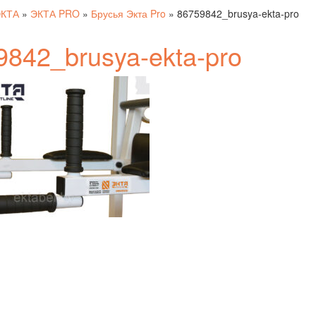
ЭКТА
»
ЭКТА PRO
»
Брусья Экта Pro
»
86759842_brusya-ekta-pro
9842_brusya-ekta-pro