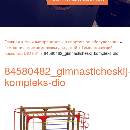
Главная
»
Уличные тренажеры и спортивное оборудование
»
Гимнастические комплексы для детей
»
Гимнастический
Комплекс DIO 681
»
84580482_gimnasticheskij-kompleks-dio
84580482_gimnasticheskij
kompleks-dio