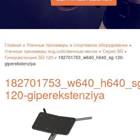
Главная
»
Уличные тренажеры и спортивное оборудование
»
Уличные тренажеры под собственным весом
»
Серия SG
»
Гиперэкстензия SG 120
»
182701753_w640_h640_sg-120-
giperekstenziya
182701753_w640_h640_s
120-giperekstenziya