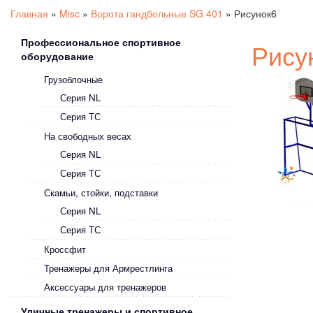
Главная
»
Misc
»
Ворота гандбольные SG 401
»
Рисунок6
Профессиональное спортивное
Рису
оборудование
Грузоблочные
Серия NL
Серия ТС
На свободных весах
Серия NL
Серия ТС
Скамьи, стойки, подставки
Серия NL
Серия ТС
Кроссфит
Тренажеры для Армрестлинга
Аксессуары для тренажеров
Уличные тренажеры и спортивное