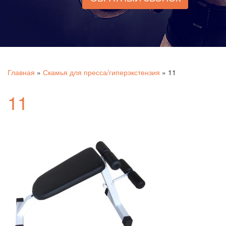
Главная
»
Скамья для пресса/гиперэкстензия
»
11
11